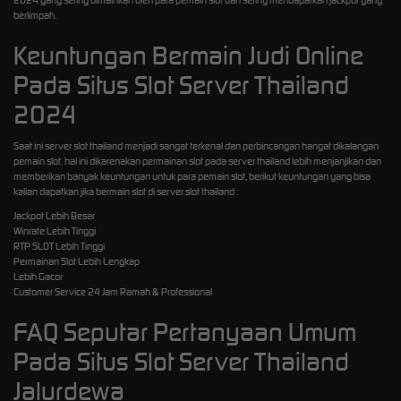
2024 yang sering dimainkan oleh para pemain slot dan sering mendapatkan jackpot yang
berlimpah.
Keuntungan Bermain Judi Online
Pada Situs Slot Server Thailand
2024
Saat ini server slot thailand menjadi sangat terkenal dan perbincangan hangat dikalangan
pemain slot. hal ini dikarenakan permainan slot pada server thailand lebih menjanjikan dan
memberikan banyak keuntungan untuk para pemain slot, berikut keuntungan yang bisa
kalian dapatkan jika bermain slot di server slot thailand :
Jackpot Lebih Besar
Winrate Lebih Tinggi
RTP SLOT Lebih Tinggi
Permainan Slot Lebih Lengkap
Lebih Gacor
Customer Service 24 Jam Ramah & Professional
FAQ Seputar Pertanyaan Umum
Pada Situs Slot Server Thailand
Jalurdewa