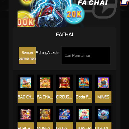
FACHAI
Semua
Fishing
Arcade
permainan
BAO CHUAN FISHING
FA CHAI DOZER
CIRCUS DOZER
Gods Fortune Fishing
MINES
SUPER COLOR GAME
MONEY TREE DOZER
Go Go Rise
TOWER
LIGHTNING BOMB