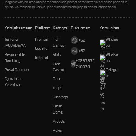
Jangan lewatkan kesemaptan mendapatkan jackpot besar bermain slot online pada situs
slot server thailand jalurdewa yang sudah resmi dan juga berlisensi internasional
Kebijaksanaan
Platform
Kategori
Dukungan
Komunitas
Tentang
Promosi
Hot
Whatsa
+62
JALURDEWA
Games
pp
Loyalty
+62
Responsible
Slots
Whatsa
Referral
Gambling
+6287835
pp
Live
740936
Pusat Bantuan
Casino
Telegra
m
Syarat dan
Race
Ketentuan
Togel
Olahraga
Crash
Game
Arcade
Poker