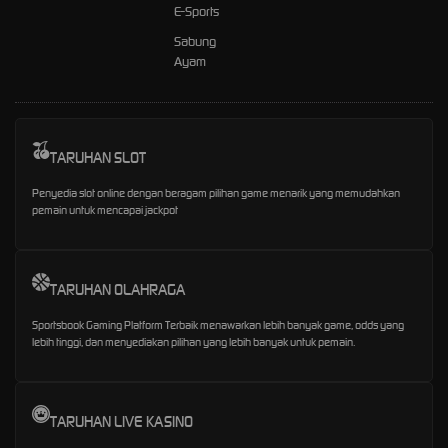
E-Sports
Sabung
Ayam
TARUHAN SLOT
Penyedia slot online dengan beragam pilihan game menarik yang memudahkan
pemain untuk mencapai jackpot
TARUHAN OLAHRAGA
Sportsbook Gaming Platform Terbaik menawarkan lebih banyak game, odds yang
lebih tinggi, dan menyediakan pilihan yang lebih banyak untuk pemain.
TARUHAN LIVE KASINO