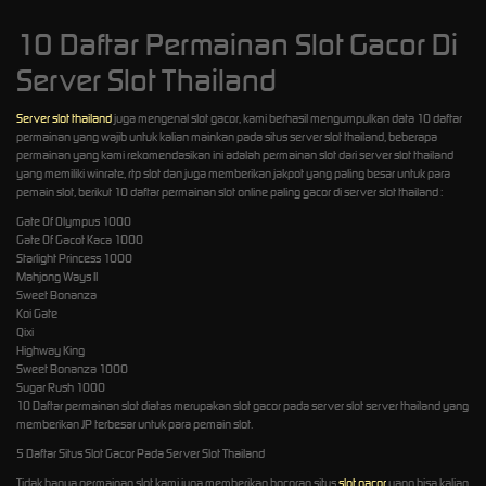
10 Daftar Permainan Slot Gacor Di
Server Slot Thailand
Server slot thailand
juga mengenal slot gacor, kami berhasil mengumpulkan data 10 daftar
permainan yang wajib untuk kalian mainkan pada situs server slot thailand, beberapa
permainan yang kami rekomendasikan ini adalah permainan slot dari server slot thailand
yang memiliki winrate, rtp slot dan juga memberikan jakpot yang paling besar untuk para
pemain slot, berikut 10 daftar permainan slot online paling gacor di server slot thailand :
Gate Of Olympus 1000
Gate Of Gacot Kaca 1000
Starlight Princess 1000
Mahjong Ways II
Sweet Bonanza
Koi Gate
Qixi
Highway King
Sweet Bonanza 1000
Sugar Rush 1000
10 Daftar permainan slot diatas merupakan slot gacor pada server slot server thailand yang
memberikan JP terbesar untuk para pemain slot.
5 Daftar Situs Slot Gacor Pada Server Slot Thailand
Tidak hanya permainan slot kami juga memberikan bocoran situs
slot gacor
yang bisa kalian