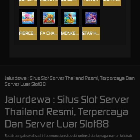
FIERCE FISHING
FA CHAI FISHING
MONKEY KING FISHING
STAR HUNTER
Jalurdewa : Situs Slot Server Thailand Resmi, Terpercaya Dan
Server Luar Slot88
Jalurdewa : Situs Slot Server
Thailand Resmi, Terpercaya
Dan Server Luar Slot88
Sudah banyak sekali saat ini bermunculan situs slot online di dunia maya, namun tahukah