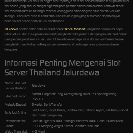
kalian bahwa server slot luar negeri atau tepatnya situs slot server thailand merupakan situs
slot online yang saat ini sangat digemari para pemain slot karena diketahui bahwa server
slot thailand memiliki berbagai macam keunggulan dibandingkan situs slot server luar
lainnya. Disini kami akan memberitahukan keuntungan yang bisa kalian dapatkan jika
bermain slot online pada server slot thailand.
Jalurdewa
adalah salah satu situs slot online
server thailand
yang telah beroperasi sejak
tahun 2020 dan merupakan situs slot yang telah bekerjasama dengan provider slot online
yang sedang viral saat ini yaitu slot88. Jalurdewa sebagai situs slot server thailand resmi
yang telah memiliki lisensi Pagcor dan diawasi ketat oleh organisasi judi online di asia
tenggara.
Informasi Penting Mengenai Slot
Server Thailand Jalurdewa
Nama Situs Slot
Jalurdewa
Server Thailand :
Slot88, Pragmatic Play, Microgaming, Joker123, Spadegaming,
Situs Slot Gacor :
PGSOFT
Metode Deposit
E-wallet, Bank Transfer
Slot, Casino, Togel, Poker, Tembak Ikan, Sabung Ayam, Judi Bola, E-sport
Jenis Judi Online :
dan masih banyak lagi.
Permainan Slot
Gate Of Olympus 1000, Starlight Princess 1000, Gate Of Gatot Kaca
Gacor :
1000, Mahjong Ways II, Sweet Bonanza, Koi Gate
Waktu Transaksi :
+- 3 Menit