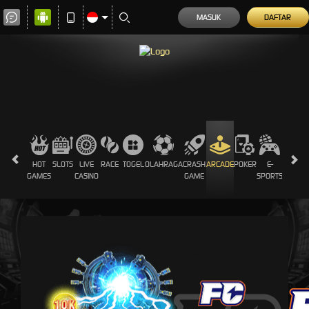
MASUK
DAFTAR
HOT
SLOTS
LIVE
RACE
TOGEL
OLAHRAGA
CRASH
ARCADE
POKER
E-
SABUN
GAMES
CASINO
GAME
SPORTS
AYAM