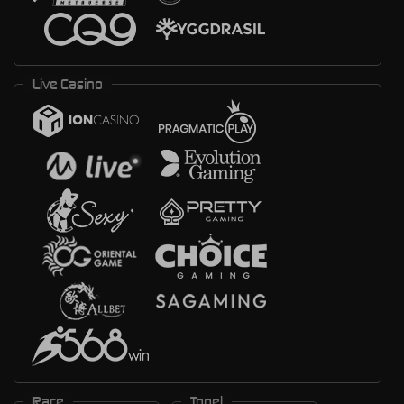
Live Casino
Race
Togel