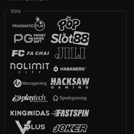
Slots