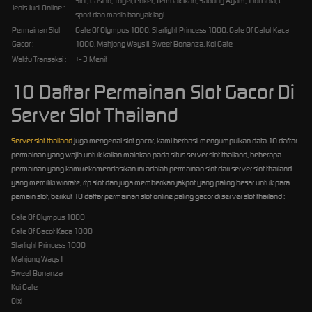
Slot, Casino, Togel, Poker, Tembak Ikan, Sabung Ayam, Judi Bola, E-
Jenis Judi Online :
sport dan masih banyak lagi.
Permainan Slot
Gate Of Olympus 1000, Starlight Princess 1000, Gate Of Gatot Kaca
Gacor :
1000, Mahjong Ways II, Sweet Bonanza, Koi Gate
Waktu Transaksi :
+- 3 Menit
10 Daftar Permainan Slot Gacor Di
Server Slot Thailand
Server slot thailand
juga mengenal slot gacor, kami berhasil mengumpulkan data 10 daftar
permainan yang wajib untuk kalian mainkan pada situs server slot thailand, beberapa
permainan yang kami rekomendasikan ini adalah permainan slot dari server slot thailand
yang memiliki winrate, rtp slot dan juga memberikan jakpot yang paling besar untuk para
pemain slot, berikut 10 daftar permainan slot online paling gacor di server slot thailand :
Gate Of Olympus 1000
Gate Of Gacot Kaca 1000
Starlight Princess 1000
Mahjong Ways II
Sweet Bonanza
Koi Gate
Qixi