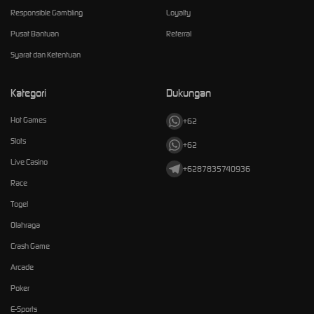
Responsible Gambling
Loyalty
Pusat Bantuan
Referral
Syarat dan Ketentuan
Kategori
Dukungan
Hot Games
+62
Slots
+62
Live Casino
+6287835740936
Race
Togel
Olahraga
Crash Game
Arcade
Poker
E-Sports