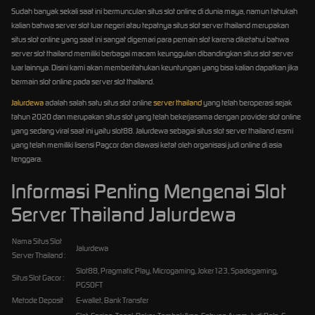
Sudah banyak sekali saat ini bermunculan situs slot online di dunia maya, namun tahukah
kalian bahwa server slot luar negeri atau tepatnya situs slot server thailand merupakan
situs slot online yang saat ini sangat digemari para pemain slot karena diketahui bahwa
server slot thailand memiliki berbagai macam keunggulan dibandingkan situs slot server
luar lainnya. Disini kami akan memberitahukan keuntungan yang bisa kalian dapatkan jika
bermain slot online pada server slot thailand.
Jalurdewa
adalah salah satu situs slot online
server thailand
yang telah beroperasi sejak
tahun 2020 dan merupakan situs slot yang telah bekerjasama dengan provider slot online
yang sedang viral saat ini yaitu slot88. Jalurdewa sebagai situs slot server thailand resmi
yang telah memiliki lisensi Pagcor dan diawasi ketat oleh organisasi judi online di asia
tenggara.
Informasi Penting Mengenai Slot
Server Thailand Jalurdewa
Nama Situs Slot
Jalurdewa
Server Thailand :
Slot88, Pragmatic Play, Microgaming, Joker123, Spadegaming,
Situs Slot Gacor :
PGSOFT
Metode Deposit
E-wallet, Bank Transfer