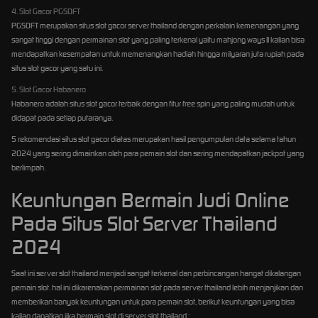
4. Slot Gacor PGSOFT
PGSOFT merupakan situs slot gacor server thailand dengan perkalain kemenangan yang
sangat tinggi dengan permainan slot yang paling terkenal yaitu mahjong ways II kalian bisa
mendapatkan kesempatan untuk memenangkan hadiah hingga milyaran juta rupiah pada
situs slot gacor yang satu ini.
5. Slot Gacor Habanero
Habanero adalah situs slot gacor terbaik dengan fitur free spin yang paling mudah untuk
didapat pada setiap putaranya.
5 rekomendasi situs slot gacor diatas merupakan hasil pengumpulan data selama tahun
2024 yang sering dimainkan oleh para pemain slot dan sering mendapatkan jackpot yang
berlimpah.
Keuntungan Bermain Judi Online
Pada Situs Slot Server Thailand
2024
Saat ini server slot thailand menjadi sangat terkenal dan perbincangan hangat dikalangan
pemain slot. hal ini dikarenakan permainan slot pada server thailand lebih menjanjikan dan
memberikan banyak keuntungan untuk para pemain slot, berikut keuntungan yang bisa
kalian dapatkan jika bermain slot di server slot thailand :