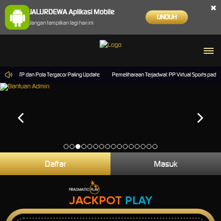
×
JALURDEWA Aplikasi Mobile
UNDUH
Jangan tampilkan lagi hari ini
ran RTP dan Pola Tergacor Paling Update
Pemeliharaan Terjadwal: PP Virtual Sports pada 
Daftar
Masuk
JACKPOT
PLAY